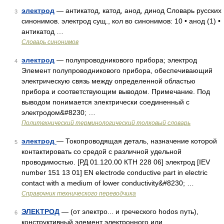
электрод
— антикатод, катод, анод, динод Словарь русских
3
синонимов. электрод сущ., кол во синонимов: 10 • анод (1) •
антикатод …
Словарь синонимов
электрод
— полупроводникового прибора; электрод
4
Элемент полупроводникового прибора, обеспечивающий
электрическую связь между определенной областью
прибора и соответствующим выводом. Примечание. Под
выводом понимается электрически соединенный с
электродом&#8230; …
Политехнический терминологический толковый словарь
электрод
— Токопроводящая деталь, назначение которой
5
контактировать со средой с различной удельной
проводимостью. [РД 01.120.00 КТН 228 06] электрод [IEV
number 151 13 01] EN electrode conductive part in electric
contact with a medium of lower conductivity&#8230; …
Справочник технического переводчика
ЭЛЕКТРОД
— (от электро... и греческого hodos путь),
6
конструктивный элемент электронного или