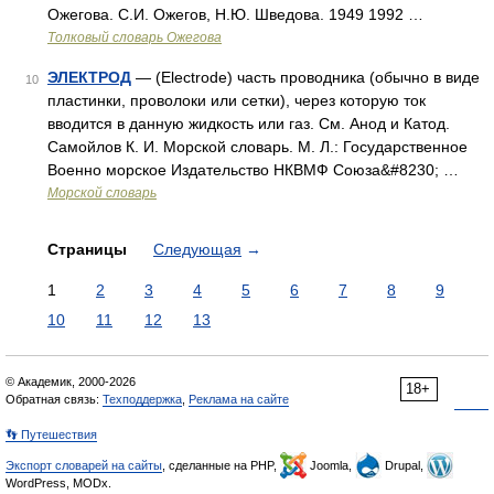
Ожегова. С.И. Ожегов, Н.Ю. Шведова. 1949 1992 …
Толковый словарь Ожегова
ЭЛЕКТРОД
— (Electrode) часть проводника (обычно в виде
10
пластинки, проволоки или сетки), через которую ток
вводится в данную жидкость или газ. См. Анод и Катод.
Самойлов К. И. Морской словарь. М. Л.: Государственное
Военно морское Издательство НКВМФ Союза&#8230; …
Морской словарь
Страницы
Следующая
→
1
2
3
4
5
6
7
8
9
10
11
12
13
© Академик, 2000-2026
18+
Обратная связь:
Техподдержка
,
Реклама на сайте
👣 Путешествия
Экспорт словарей на сайты
, сделанные на PHP,
Joomla,
Drupal,
WordPress, MODx.