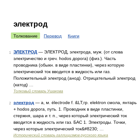
электрод
Толкование
Перевод
Книги
ЭЛЕКТРОД
— ЭЛЕКТРОД, электрода, муж. (от слова
1
электричество и греч. hodos дорога) (физ.). Часть
проводника (обыкн. в виде пластинки), через которую
электрический ток вводится в жидкость или газ.
Положительный электрод (анод). Отрицательный электрод
(катод) …
Толковый словарь Ушакова
электрод
— а, м. électrode f. &LT;гр. elektron смола, янтарь
2
+ hodos дорога, путь. 1. Проводник в виде пластинки,
стержня, шара и т. п., через который электрический ток
вводится в жидкость или газ. БАС 1. Электроды. Точки,
через которые электрический ток&#8230; …
Исторический словарь галлицизмов русского языка